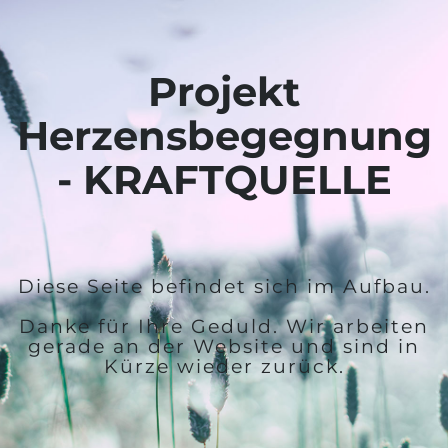
Projekt
Herzensbegegnung
- KRAFTQUELLE
Diese Seite befindet sich im Aufbau.
Danke für Ihre Geduld. Wir arbeiten
gerade an der Website und sind in
Kürze wieder zurück.